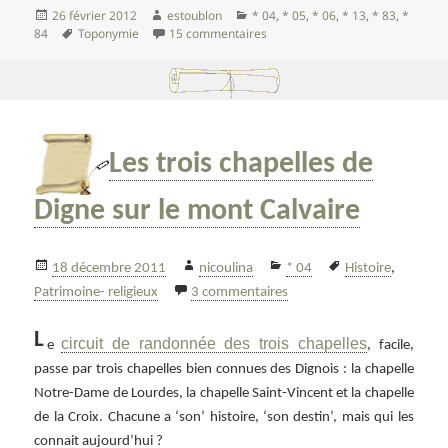
Publié
Auteur
Catégories
26 février 2012
estoublon
* 04
,
* 05
,
* 06
,
* 13
,
* 83
,
*
le
Mots-
sur Petit cours de toponymie pr
84
Toponymie
15 commentaires
clés
Les trois chapelles de
Digne sur le mont Calvaire
Publié
Auteur
Catégories
Mots-
18 décembre 2011
nicoulina
* 04
Histoire
,
le
sur Les trois chapelles de 
clés
Patrimoine- religieux
3 commentaires
L
circuit de randonnée des trois chapelles
e
, facile,
passe par trois chapelles bien connues des Dignois : la chapelle
Notre-Dame de Lourdes, la chapelle Saint-Vincent et la chapelle
de la Croix. Chacune a ‘son’ histoire, ‘son destin’, mais qui les
connait aujourd’hui ?