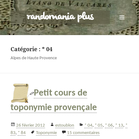
randomania plus
MENU
ET
WIDGETS
Catégorie :
* 04
Alpes de Haute Provence
Petit cours de
toponymie provençale
Publié
Auteur
Catégories
26 février 2012
estoublon
* 04
,
* 05
,
* 06
,
* 13
,
*
le
Mots-
sur Petit cours de t
83
,
* 84
Toponymie
15 commentaires