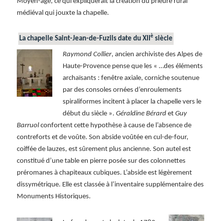
Moyen-âge, ce qui expliquerait la création du prieuré rural
médiéval qui jouxte la chapelle.
è
La chapelle
Saint-Jean-de-Fuzils
date du XII
siècle
Raymond Collier
, ancien archiviste des Alpes de
Haute-Provence pense que les « …des éléments
archaïsants : fenêtre axiale, corniche soutenue
par des consoles ornées d’enroulements
spiraliformes incitent à placer la chapelle vers le
début du siècle ».
Géraldine Bérard
et
Guy
Barruol
confortent cette hypothèse à cause de l’absence de
contreforts et de voûte. Son abside voûtée en cul-de-four,
coiffée de lauzes, est sûrement plus ancienne. Son autel est
constitué d’une table en pierre posée sur des colonnettes
préromanes à chapiteaux cubiques. L’abside est légèrement
dissymétrique. Elle est classée à l’inventaire supplémentaire des
Monuments Historiques.