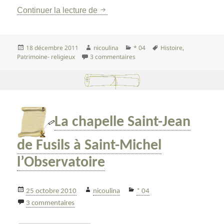
Les trois chapelles de Digne sur le
Continuer la lecture de
Publié
Auteur
Catégories
Mots-
18 décembre 2011
nicoulina
* 04
Histoire
,
le
sur Les trois chapelles de Digne
clés
Patrimoine- religieux
3 commentaires
La chapelle Saint-Jean
de Fusils à Saint-Michel
l’Observatoire
Publié
Auteur
Catégories
25 octobre 2010
nicoulina
* 04
le
sur La chapelle Saint-Jean de Fusils à Saint-Michel
3 commentaires