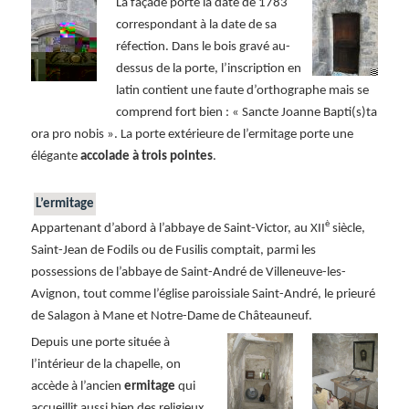
La façade porte la date de 1783
correspondant à la date de sa
réfection. Dans le bois gravé au-
dessus de la porte, l’inscription en
latin contient une faute d’orthographe mais se
comprend fort bien : « Sancte Joanne Bapti(s)ta
ora pro nobis ». La porte extérieure de l’ermitage porte une
élégante
accolade à trois pointes
.
L’ermitage
è
Appartenant d’abord à l’abbaye de Saint-Victor, au XII
siècle,
Saint-Jean de Fodils ou de Fusilis comptait, parmi les
possessions de l’abbaye de Saint-André de Villeneuve-les-
Avignon, tout comme l’église paroissiale Saint-André, le prieuré
de Salagon à Mane et Notre-Dame de Châteauneuf.
Depuis une porte située à
l’intérieur de la chapelle, on
accède à l’ancien
ermitage
qui
accueillit aussi bien des religieux