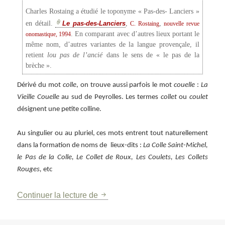
Charles Rostaing a étudié le toponyme « Pas-des- Lanciers »
en détail.
Le pas-des-Lanciers
,
,
C. Rostaing
nouvelle revue
. En comparant avec d’autres lieux portant le
onomastique, 1994
même nom, d’autres variantes de la langue provençale, il
retient
lou pas de l’ancié
dans le sens de « le pas de la
brèche ».
Dérivé du mot
colle
, on trouve aussi parfois le mot
couelle
:
La
Vieille Couelle
au sud de Peyrolles. Les termes
collet
ou
coulet
désignent une petite colline.
Au singulier ou au pluriel, ces mots entrent tout naturellement
dans la formation de noms de lieux-dits :
La Colle Saint-Michel,
le Pas de la Colle, Le Collet de Roux, Les Coulets, Les Collets
Rouges,
etc
Petit cours de toponymie provença
Continuer la lecture de