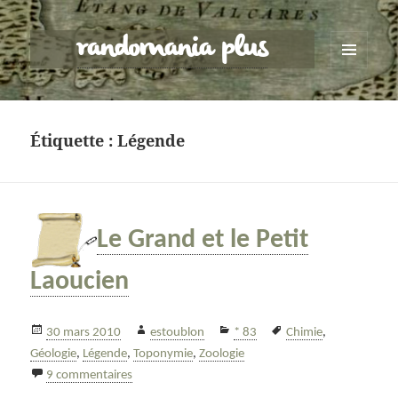
randomania plus
MENU
ET
WIDGETS
Étiquette :
Légende
Le Grand et le Petit
Laoucien
Publié
Auteur
Catégories
Mots-
30 mars 2010
estoublon
* 83
Chimie
,
le
clés
Géologie
,
Légende
,
Toponymie
,
Zoologie
sur Le Grand et le Petit Laoucien
9 commentaires