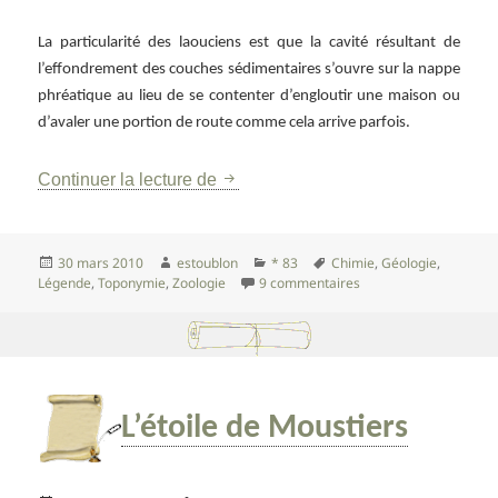
La particularité des laouciens est que la cavité résultant de
l’effondrement des couches sédimentaires s’ouvre sur la nappe
phréatique au lieu de se contenter d’engloutir une maison ou
d’avaler une portion de route comme cela arrive parfois.
Le Grand et le Petit Laoucien
Continuer la lecture de
Publié
Auteur
Catégories
Mots-
30 mars 2010
estoublon
* 83
Chimie
,
Géologie
,
le
clés
sur Le Grand et le Pet
Légende
,
Toponymie
,
Zoologie
9 commentaires
L’étoile de Moustiers