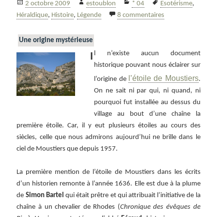
Publié
Auteur
Catégories
Mots-
2 octobre 2009
estoublon
* 04
Esotérisme
,
le
clés
sur L’étoile de Mo
Héraldique
,
Histoire
,
Légende
8 commentaires
Une origine mystérieuse
l n’existe aucun document
I
historique pouvant nous éclairer sur
l’étoile de Moustiers
l’origine de
.
On ne sait ni par qui, ni quand, ni
pourquoi fut installée au dessus du
village au bout d’une chaîne la
première étoile. Car, il y eut plusieurs étoiles au cours des
siècles, celle que nous admirons aujourd’hui ne brille dans le
ciel de Moustiers que depuis 1957.
La première mention de l’étoile de Moustiers dans les écrits
d’un historien remonte à l’année 1636. Elle est due à la plume
de
Simon Bartel
qui était prêtre et qui attribuait l’initiative de la
chaîne à un chevalier de Rhodes (
Chronique des évêques de