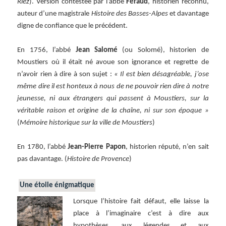
Riez
). Version contestée par l’abbé
Féraud
, historien reconnu,
auteur d’une magistrale
Histoire des Basses-Alpes
et davantage
digne de confiance que le précédent.
En 1756, l’abbé
Jean Salomé
(ou Solomé), historien de
Moustiers où il était né avoue son ignorance et regrette de
n’avoir rien à dire à son sujet :
« Il est bien désagréable, j’ose
même dire il est honteux à nous de ne pouvoir rien dire à notre
jeunesse, ni aux étrangers qui passent à Moustiers, sur la
véritable raison et origine de la chaîne, ni sur son époque »
(
Mémoire historique sur la ville de Moustiers
)
En 1780, l’abbé
Jean-Pierre Papon
, historien réputé, n’en sait
pas davantage. (
Histoire de Provence
)
Une étoile énigmatique
Lorsque l’histoire fait défaut, elle laisse la
place à l’imaginaire c’est à dire aux
hypothèses, aux légendes et aux