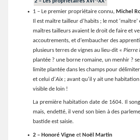
2 – Les propriétaires XVI
-XX
1 – Le premier propriétaire connu,
Michel R
Il est maître tailleur d’habits ; le mot ‘maîtr
maîtres tailleurs avaient le droit de faire et 
accoutrements, et d’embaucher des apprentis.
plusieurs terres de vignes au lieu-dit «
Pierre
plantée ? une borne romaine, un menhir ? s
limite plantée dans les champs pour délimiter 
et celui d’
Aix
; avant qu’il y ait une habitatio
visible de loin !
La première habitation date de 1604. Il son
mais, endetté, il vend son bien à des parleme
bastide est saisie.
2 – Honoré Vigne
et
Noël Martin