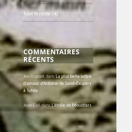
Tout le reste
(4)
COMMENTAIRES
RÉCENTS
Jen Dupont
dans
La plus belle lettre
d’amour d’Antoine de Saint-Exupéry
à Sylvia
Jean Coll
dans
L’étoile de Moustiers