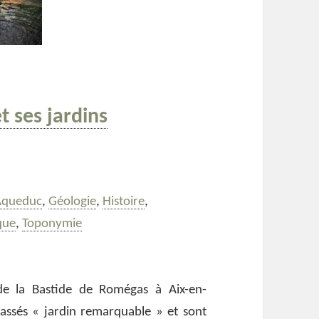
 ses jardins
s
ots-
Aqueduc
,
Géologie
,
Histoire
,
lés
que
,
Toponymie
 ses jardins remarquables
de la Bastide de Romégas à Aix-en-
lassés « jardin remarquable » et sont