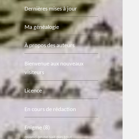
Dernières mises à jour
Ma généalogie
À propos des auteurs
Bienvenue aux nouveaux
visiteurs
Licence
En cours de rédaction
Enigme
(8)
quand on ne sait pas tout