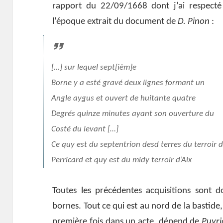
rapport du 22/09/1668 dont j’ai respecté 
l’époque extrait du document de
D. Pinon
:
[…] sur lequel sept[ièm]e
Borne y a esté gravé deux lignes formant un
Angle aygus et ouvert de huitante quatre
Degrés quinze minutes ayant son ouverture du
Costé du levant […]
Ce quy est du septentrion desd terres du terroir 
Perricard et quy est du midy terroir d’Aix
Toutes les précédentes acquisitions sont 
bornes. Tout ce qui est au nord de la bastid
première fois dans un acte, dépend de
Puyri