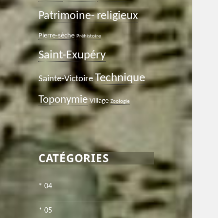
Patrimoine- religieux
Pierre-sèche
Préhistoire
Saint-Exupéry
Technique
Sainte-Victoire
Toponymie
Village
Zoologie
CATÉGORIES
* 04
* 05