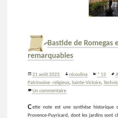
Bastide de Romegas et
remarquables
Publié
Auteur
Catégorie
M
21 août 2023
nicoulina
* 13
le
c
Patrimoine- religieux
,
Sainte-Victoire
,
Techni
sur Bastide de Romegas et
Un commentaire
C
ette note est une synthèse historique 
Provence-Puyricard, dont les jardins sont c