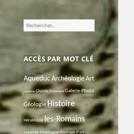
Rechercher :
ACCÈS PAR MOT CLÉ
Aqueduc
Archéologie
Art
Galerie-Photo
Chimie
Cezanne
Esotérisme
Histoire
Géologie
les-Romains
Héraldique
Légende
Montagne
Ouvrage d'art