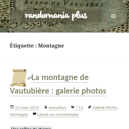
randomania plus
MENU
ET
WIDGETS
Étiquette :
Montagne
La montagne de
Vautubière : galerie photos
Publié
Auteur
Catégories
Mots-
15 mars 2012
estoublon
* 13
Galerie-Photo
,
le
sur La montagne de Vautubièr
clés
Montagne
Laisser un commentaire