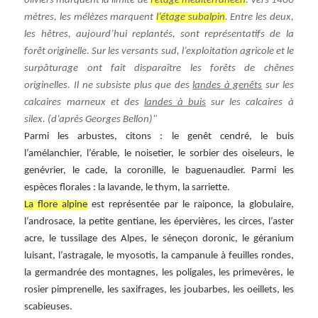
oliviers marquent la limite de
l’étage méditerranéen
. Vers 1400
mètres, les mélèzes marquent
l’étage subalpin
. Entre les deux,
les hêtres, aujourd’hui replantés, sont représentatifs de la
forêt originelle. Sur les versants sud, l’exploitation agricole et le
surpâturage ont fait disparaître les forêts de chênes
originelles. Il ne subsiste plus que des
landes à genêts
sur les
calcaires marneux et des
landes à buis
sur les calcaires à
silex.
(d’après Georges Bellon)
Parmi les arbustes, citons : le genêt cendré, le buis
l’amélanchier, l’érable, le noisetier, le sorbier des oiseleurs, le
genévrier, le cade, la coronille, le baguenaudier. Parmi les
espèces florales : la lavande, le thym, la sarriette.
La flore alpine
est représentée par le raiponce, la globulaire,
l’androsace, la petite gentiane, les épervières, les circes, l’aster
acre, le tussilage des Alpes, le séneçon doronic, le géranium
luisant, l’astragale, le myosotis, la campanule à feuilles rondes,
la germandrée des montagnes, les poligales, les primevères, le
rosier pimprenelle, les saxifrages, les joubarbes, les oeillets, les
scabieuses.