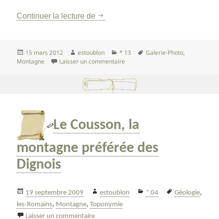
La montagne de Vautubière : galer
Continuer la lecture de
Publié
Auteur
Catégories
Mots-
15 mars 2012
estoublon
* 13
Galerie-Photo
,
le
sur La montagne de Vautubière : g
clés
Montagne
Laisser un commentaire
Le Cousson, la
montagne préférée des
Dignois
Publié
Auteur
Catégories
Mots-
19 septembre 2009
estoublon
* 04
Géologie
,
le
clés
les-Romains
,
Montagne
,
Toponymie
sur Le Cousson, la montagne préférée des 
Laisser un commentaire