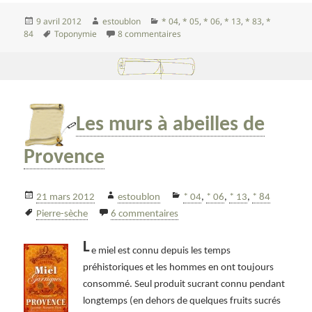
Publié
Auteur
Catégories
9 avril 2012
estoublon
* 04
,
* 05
,
* 06
,
* 13
,
* 83
,
*
le
Mots-
sur Petit cours de toponymie prov
84
Toponymie
8 commentaires
clés
Les murs à abeilles de
Provence
Publié
Auteur
Catégories
21 mars 2012
estoublon
* 04
,
* 06
,
* 13
,
* 84
le
Mots-
sur Les murs à abeilles de Prove
Pierre-sèche
6 commentaires
clés
L
e miel est connu depuis les temps
préhistoriques et les hommes en ont toujours
consommé. Seul produit sucrant connu pendant
longtemps (en dehors de quelques fruits sucrés