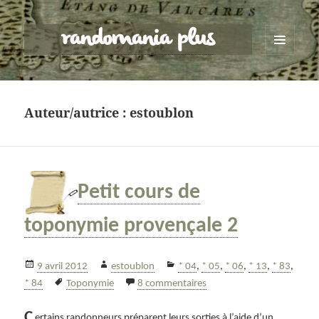
randomania plus
MENU
ET
WIDGETS
Auteur/autrice :
estoublon
Petit cours de
toponymie provençale 2
Publié
Auteur
Catégories
9 avril 2012
estoublon
* 04
,
* 05
,
* 06
,
* 13
,
* 83
,
le
Mots-
sur Petit cours de topony
* 84
Toponymie
8 commentaires
clés
C
ertains randonneurs préparent leurs sorties à l’aide d’un