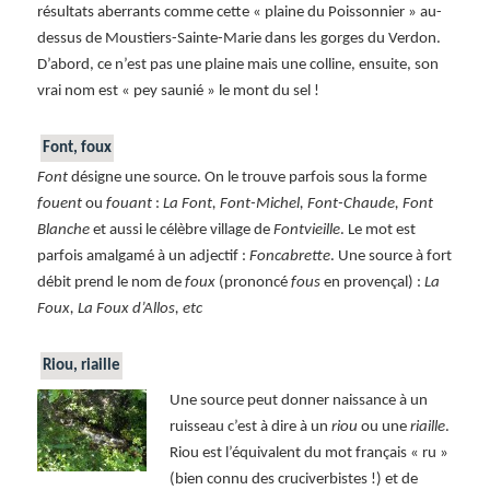
résultats aberrants comme cette « plaine du Poissonnier » au-
dessus de Moustiers-Sainte-Marie dans les gorges du Verdon.
D’abord, ce n’est pas une plaine mais une colline, ensuite, son
vrai nom est « pey saunié » le mont du sel !
Font, foux
Font
désigne une source. On le trouve parfois sous la forme
fouent
ou
fouant
:
La Font, Font-Michel, Font-Chaude, Font
Blanche
et aussi le célèbre village de
Fontvieille
. Le mot est
parfois amalgamé à un adjectif :
Foncabrette
. Une source à fort
débit prend le nom de
foux
(prononcé
fous
en provençal) :
La
Foux, La Foux d’Allos, etc
Riou, riaille
Une source peut donner naissance à un
ruisseau c’est à dire à un
riou
ou une
riaille
.
Riou est l’équivalent du mot français « ru »
(bien connu des cruciverbistes !) et de