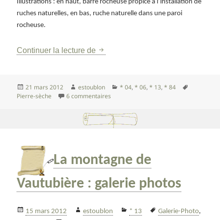
Illustrations : en haut, barre rocheuse propice à l’installation de
ruches naturelles, en bas, ruche naturelle dans une paroi
rocheuse.
Les murs à abeilles de Provence
Continuer la lecture de
Publié
Auteur
Catégories
Mots-
21 mars 2012
estoublon
* 04
,
* 06
,
* 13
,
* 84
le
sur Les murs à abeilles de Provence
clés
Pierre-sèche
6 commentaires
La montagne de
Vautubière : galerie photos
Publié
Auteur
Catégories
Mots-
15 mars 2012
estoublon
* 13
Galerie-Photo
,