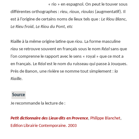
« rio » en espagnol. On peut le touver sous
différentes orthographes :
rieu, rioux, rioulas
(augmentatif). Il
est à l’origine de certains noms de lieux tels que :
Le Riou Blanc,
Le Rieu froid, Le Riou du Pont, etc
Riaille à la même origine latine que
riou
. La forme masculine
riau
se retrouve souvent en français sous le nom
Réal
sans que
l’on comprenne le rapport avec le sens « royal » que ce mot a
en français. Le
Réal
est le nom du ruisseau qui passe à Jouques.
Près de Banon, une rivière se nomme tout simplement :
la
Riaille
.
Source
Je recommande la lecture de :
,
,
Petit dictionnaire des Lieux-dits en Provence
Philippe Blanchet
Edition Librairie Contemporaine. 2003