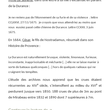
Mme de Sévigné
, dans une lettre à sa fille s’exclamait en parlant
de la Durance :
Je ne reviens pas de l’étonnement de sa furie et de sa violence ; lettre
CCLXXVI, 27/11/1675. je croyois que vous attendriez au moins que
vous eussiez passé cette chienne de Durance. Lettre CCXXII, 3 juin
1675.
En 1664,
César
, le fils de Nostradamus, résumait dans son
Histoire de Provence :
La Durance est naturellement brusque, violente, limoneuse, furieuse,
inconstante, inapprivoisable et méchante […] elle ne se laisse manier à
sorte de bateaux quelconques […] hors de quelques radeaux qui ne
craignent les tempêtes.
L’étude des archives nous apprend que les crues étaient
è
è
récurrentes au XIV
siècle, s’intensifient au milieu du XVI
et
perdurent jusque vers 1850. 188 crues de plus de 3m au pont
de Mirabeau entre 1832 et 1890 dont 7 supérieures à 7m.
Traverser la Durance à Mirabeau