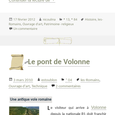
Continuer la lecture de
Publié
Auteur
Catégories
Mots-
17 février 2012
nicoulina
* 13
,
* 84
Histoire
,
les-
le
clés
Romains
,
Ouvrage d'art
,
Patrimoine- religieux
sur Traverser la Durance à Mirabeau
Un commentaire
Le pont de Volonne
Publié
Auteur
Catégories
Mots-
3 mars 2010
estoublon
* 04
les-Romains
,
le
clés
sur Le pont de Volonn
Ouvrage d'art
,
Technique
2 commentaires
Une antique voie romaine
Volonne
L
e visiteur qui arrive à
depuis la nationale 85 doit franchir