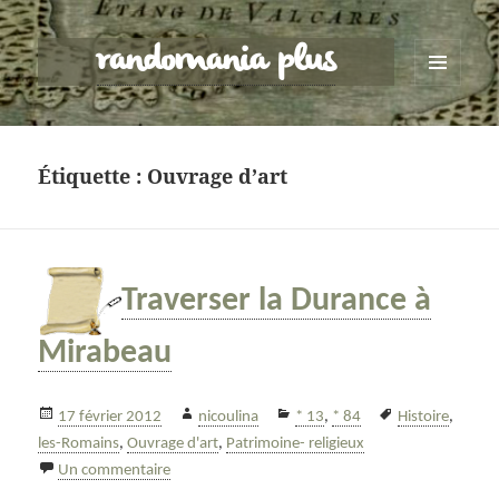
randomania plus
MENU
ET
WIDGETS
Étiquette :
Ouvrage d’art
Traverser la Durance à
Mirabeau
Publié
Auteur
Catégories
Mots-
17 février 2012
nicoulina
* 13
,
* 84
Histoire
,
le
clés
les-Romains
,
Ouvrage d'art
,
Patrimoine- religieux
sur Traverser la Durance à Mirabeau
Un commentaire