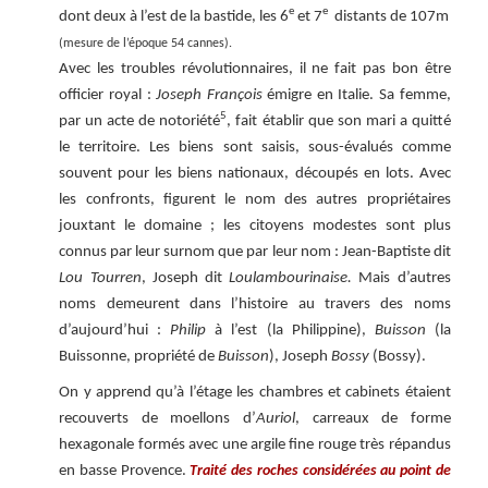
e
e
dont deux à l’est de la bastide, les 6
et 7
distants de 107m
(mesure de l’époque 54 cannes).
Avec les troubles révolutionnaires, il ne fait pas bon être
officier royal :
Joseph François
émigre en Italie. Sa femme,
5
par un acte de notoriété
, fait établir que son mari a quitté
le territoire. Les biens sont saisis, sous-évalués comme
souvent pour les biens nationaux, découpés en lots. Avec
les confronts, figurent le nom des autres propriétaires
jouxtant le domaine ; les citoyens modestes sont plus
connus par leur surnom que par leur nom : Jean-Baptiste dit
Lou Tourren
, Joseph dit
Loulambourinaise.
Mais d’autres
noms demeurent dans l’histoire au travers des noms
d’aujourd’hui :
Philip
à l’est (la Philippine),
Buisson
(la
Buissonne, propriété de
Buisson
), Joseph
Bossy
(Bossy).
On y apprend qu’à l’étage les chambres et cabinets étaient
recouverts de moellons d’
Auriol
, carreaux de forme
hexagonale formés avec une argile fine rouge très répandus
en basse Provence.
Traité des roches considérées au point de