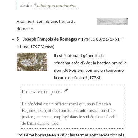
attelages patrimoine
du site
A sa mort, son fils aîné hérite du
domaine.
5 – Joseph François de Romegas
(°1734, x 08/01/1761, +
11 mai 1797
Venise
)
Il est lieutenant général à la
sénéchaussée d’
Aix
; la bastide prend le
nom de
Romega
comme en témoigne
la carte de
Cassini
(1778).
Le sénéchal est un officier royal qui, sous l’Ancien
Régime, exerçait des fonctions d’administration et de
justice ; ce terme, employé dans le sud équivaut à celui
de bailli dans le nord.
Troisième bornage en 1782 : les termes sont repositionnés