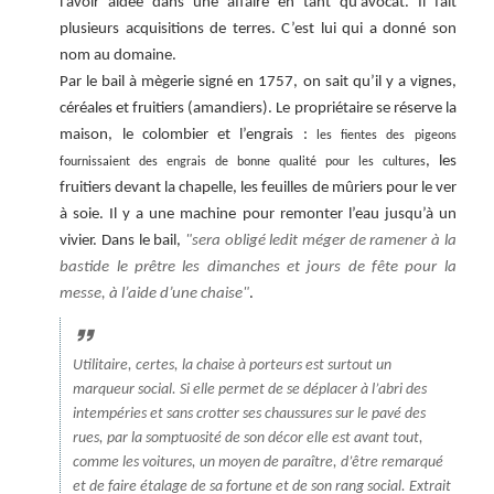
l’avoir aidée dans une affaire en tant qu’avocat. Il fait
plusieurs acquisitions de terres. C’est lui qui a donné son
nom au domaine.
Par le bail à mègerie signé en 1757, on sait qu’il y a vignes,
céréales et fruitiers (amandiers). Le propriétaire se réserve la
maison, le colombier et l’engrais :
les fientes des pigeons
, les
fournissaient des engrais de bonne qualité pour les cultures
fruitiers devant la chapelle, les feuilles de mûriers pour le ver
à soie. Il y a une machine pour remonter l’eau jusqu’à un
vivier. Dans le bail,
sera obligé ledit méger de ramener à la
bastide le prêtre les dimanches et jours de fête pour la
messe, à l’aide d’une chaise
.
Utilitaire, certes, la chaise à porteurs est surtout un
marqueur social. Si elle permet de se déplacer à l’abri des
intempéries et sans crotter ses chaussures sur le pavé des
rues, par la somptuosité de son décor elle est avant tout,
comme les voitures, un moyen de paraître, d’être remarqué
et de faire étalage de sa fortune et de son rang social. Extrait