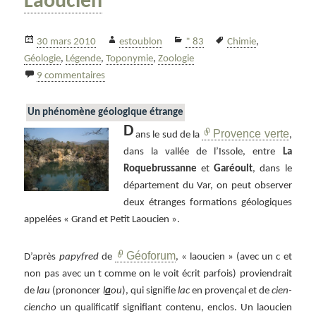
Laoucien
Publié
Auteur
Catégories
Mots-
30 mars 2010
estoublon
* 83
Chimie
,
le
clés
Géologie
,
Légende
,
Toponymie
,
Zoologie
sur Le Grand et le Petit Laoucien
9 commentaires
Un phénomène géologique étrange
D
Provence verte
ans le sud de la
,
dans la vallée de l’Issole, entre
La
Roquebrussanne
et
Garéoult
, dans le
département du Var, on peut observer
deux étranges formations géologiques
appelées « Grand et Petit Laoucien ».
Géoforum
D’après
papyfred
de
, « laoucien » (avec un c et
non pas avec un t comme on le voit écrit parfois) proviendrait
de
lau
(prononcer
l
a
ou
), qui signifie
lac
en provençal et de
cien-
ciencho
un qualificatif signifiant contenu, enclos. Un laoucien