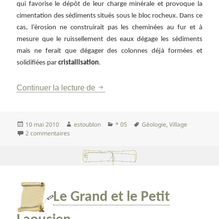
qui favorise le dépôt de leur charge minérale et provoque la
cimentation des sédiments situés sous le bloc rocheux. Dans ce
cas, l’érosion ne construirait pas les cheminées au fur et à
mesure que le ruissellement des eaux dégage les sédiments
mais ne ferait que dégager des colonnes déjà formées et
solidifiées par
cristallisation
.
Les Demoiselles coiffées de Théus
Continuer la lecture de
Publié
Auteur
Catégories
Mots-
10 mai 2010
estoublon
* 05
Géologie
,
Village
le
sur Les Demoiselles coiffées de Théus
clés
2 commentaires
Le Grand et le Petit