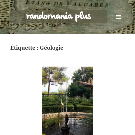
randomania plus
MENU
ET
WIDGETS
Étiquette :
Géologie