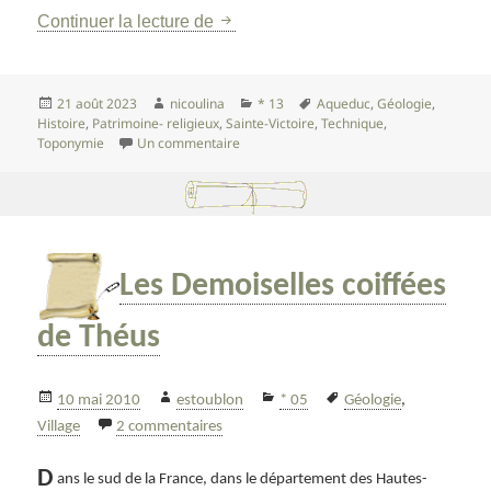
Bastide de Romegas et ses jardin
Continuer la lecture de
Publié
Auteur
Catégories
Mots-
21 août 2023
nicoulina
* 13
Aqueduc
,
Géologie
,
le
clés
Histoire
,
Patrimoine- religieux
,
Sainte-Victoire
,
Technique
,
sur Bastide de Romegas et ses jardins r
Toponymie
Un commentaire
Les Demoiselles coiffées
de Théus
Publié
Auteur
Catégories
Mots-
10 mai 2010
estoublon
* 05
Géologie
,
le
sur Les Demoiselles coiffées de Théus
clés
Village
2 commentaires
D
ans le sud de la France, dans le département des Hautes-