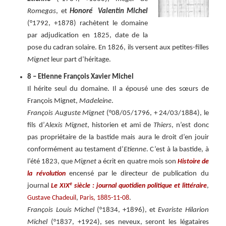
Romegas
, et
Honoré Valentin Michel
(°1792, +1878) rachètent le domaine
par adjudication en 1825, date de la
pose du cadran solaire. En 1826, ils versent aux petites-filles
Mignet
leur part d’héritage.
8 – Etienne François Xavier Michel
Il hérite seul du domaine. Il a épousé une des sœurs de
François Mignet,
Madeleine
.
François Auguste Mignet
(°08/05/1796, + 24/03/1884), le
fils d’
Alexis Mignet
, historien et ami de
Thiers
, n’est donc
pas propriétaire de la bastide mais aura le droit d’en jouir
conformément au testament d’
Etienne
. C’est à la bastide, à
l’été 1823, que
Mignet
a écrit en quatre mois son
Histoire de
encensé par le directeur de publication du
la révolution
e
journal
,
Le XIX
siècle : journal quotidien politique et littéraire
,
.
Gustave Chadeuil
Paris, 1885-11-08
François Louis Michel
(°1834, +1896), et
Evariste Hilarion
Michel
(°1837, +1924), ses neveux, seront les légataires