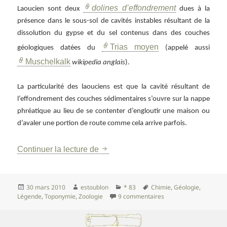
dolines d’effondrement
Laoucien sont deux
dues à la
présence dans le sous-sol de cavités instables résultant de la
dissolution du gypse et du sel contenus dans des couches
Trias moyen
géologiques datées du
(appelé aussi
Muschelkalk
wikipedia anglais
).
La particularité des laouciens est que la cavité résultant de
l’effondrement des couches sédimentaires s’ouvre sur la nappe
phréatique au lieu de se contenter d’engloutir une maison ou
d’avaler une portion de route comme cela arrive parfois.
Le Grand et le Petit Laoucien
Continuer la lecture de
Publié
Auteur
Catégories
Mots-
30 mars 2010
estoublon
* 83
Chimie
,
Géologie
,
le
clés
sur Le Grand et le Pet
Légende
,
Toponymie
,
Zoologie
9 commentaires