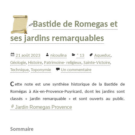
Bastide de Romegas et
ses jardins remarquables
Publié
Auteur
Catégories
Mots-
21 août 2023
nicoulina
* 13
Aqueduc
,
le
clés
Géologie
,
Histoire
,
Patrimoine- religieux
,
Sainte-Victoire
,
sur Bastide de Romegas 
Technique
,
Toponymie
Un commentaire
C
ette note est une synthèse historique de la Bastide de
Romégas à Aix-en-Provence-Puyricard, dont les jardins sont
classés « jardin remarquable » et sont ouverts au public.
Jardin Romegas Provence
Sommaire