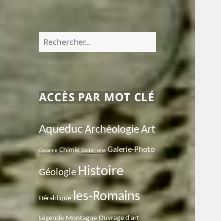
Rechercher :
ACCÈS PAR MOT CLÉ
Aqueduc
Archéologie
Art
Galerie-Photo
Chimie
Cezanne
Esotérisme
Histoire
Géologie
les-Romains
Héraldique
Légende
Montagne
Ouvrage d'art