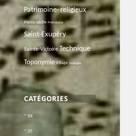
Patrimoine- religieux
Pierre-sèche
Préhistoire
Saint-Exupéry
Technique
Sainte-Victoire
Toponymie
Village
Zoologie
CATÉGORIES
* 04
* 05