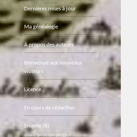
Dernières mises à jour
Ma généalogie
À propos des auteurs
Bienvenue aux nouveaux
visiteurs
Licence
En cours de rédaction
Enigme
(8)
quand on ne sait pas tout