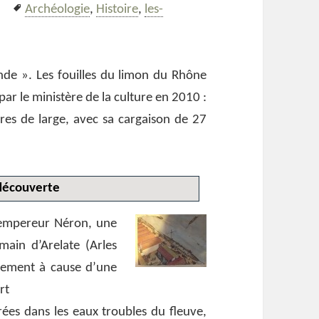
gories
Mots-
Archéologie
,
Histoire
,
les-
La barge gallo-romaine Arles-Rhône 3
clés
de ». Les fouilles du limon du Rhône
ar le ministère de la culture en 2010 :
es de large, avec sa cargaison de 27
 découverte
’empereur Néron, une
main d’Arelate (Arles
lement à cause d’une
rt
ées dans les eaux troubles du fleuve,