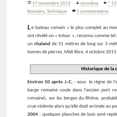
Publié
Auteur
Caté
17 novembre 2013
nicoulina
* 13
le
sur 
Romains
,
Technique
5 commentaires
L
e bateau romain « le plus complet au mon
ont révélé un « trésor », reconnu comme tel p
un
chaland
de 31 mètres de long sur 3 mètr
tonnes de pierres. Midi libre, 4 octobre 2013
Historique de la
Environ 50 après J.-C.
: sous le règne de l
barge romaine coule dans l’ancien port ro
romaine), sur les berges du Rhône, probab
crue violente alors qu’elle était arrimée au po
2004
: quelques planches de bois sont repér