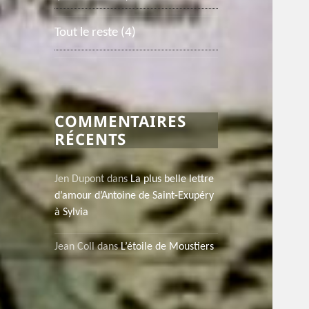
Tout le reste
(4)
COMMENTAIRES
RÉCENTS
Jen Dupont
dans
La plus belle lettre
d’amour d’Antoine de Saint-Exupéry
à Sylvia
Jean Coll
dans
L’étoile de Moustiers