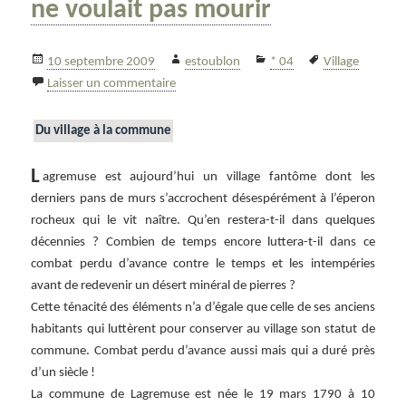
ne voulait pas mourir
Publié
Auteur
Catégories
Mots-
10 septembre 2009
estoublon
* 04
Village
le
sur Lagremuse, le village qui ne voulait pa
clés
Laisser un commentaire
Du village à la commune
L
agremuse est aujourd’hui un village fantôme dont les
derniers pans de murs s’accrochent désespérément à l’éperon
rocheux qui le vit naître. Qu’en restera-t-il dans quelques
décennies ? Combien de temps encore luttera-t-il dans ce
combat perdu d’avance contre le temps et les intempéries
avant de redevenir un désert minéral de pierres ?
Cette ténacité des éléments n’a d’égale que celle de ses anciens
habitants qui luttèrent pour conserver au village son statut de
commune. Combat perdu d’avance aussi mais qui a duré près
d’un siècle !
La commune de Lagremuse est née le 19 mars 1790 à 10