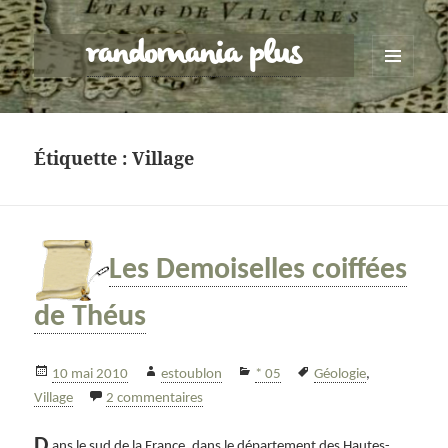
randomania plus
MENU
ET
WIDGETS
Étiquette :
Village
Les Demoiselles coiffées
de Théus
Publié
Auteur
Catégories
Mots-
10 mai 2010
estoublon
* 05
Géologie
,
le
sur Les Demoiselles coiffées de Théus
clés
Village
2 commentaires
D
ans le sud de la France, dans le département des Hautes-