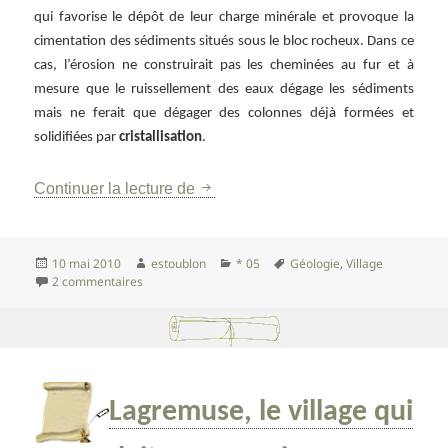
qui favorise le dépôt de leur charge minérale et provoque la
cimentation des sédiments situés sous le bloc rocheux. Dans ce
cas, l’érosion ne construirait pas les cheminées au fur et à
mesure que le ruissellement des eaux dégage les sédiments
mais ne ferait que dégager des colonnes déjà formées et
solidifiées par
cristallisation
.
Les Demoiselles coiffées de Théus
Continuer la lecture de
Publié
Auteur
Catégories
Mots-
10 mai 2010
estoublon
* 05
Géologie
,
Village
le
sur Les Demoiselles coiffées de Théus
clés
2 commentaires
Lagremuse, le village qui