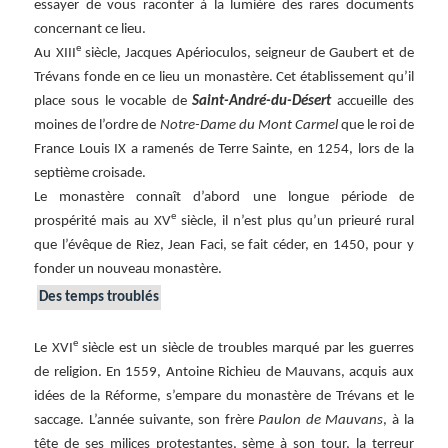
essayer de vous raconter à la lumière des rares documents
concernant ce lieu.
e
Au XIII
siècle, Jacques Apérioculos, seigneur de Gaubert et de
Trévans fonde en ce lieu un monastère. Cet établissement qu’il
place sous le vocable de
Saint-André-du-Désert
accueille des
moines de l’ordre de
Notre-Dame du Mont Carmel
que le roi de
France Louis IX a ramenés de Terre Sainte, en 1254, lors de la
septième croisade.
Le monastère connaît d’abord une longue période de
e
prospérité mais au XV
siècle, il n’est plus qu’un prieuré rural
que l’évêque de Riez, Jean Faci, se fait céder, en 1450, pour y
fonder un nouveau monastère.
Des temps troublés
e
Le XVI
siècle est un siècle de troubles marqué par les guerres
de religion. En 1559, Antoine Richieu de Mauvans, acquis aux
idées de la Réforme, s’empare du monastère de Trévans et le
saccage. L’année suivante, son frère
Paulon de Mauvans
, à la
tête de ses milices protestantes, sème à son tour, la terreur