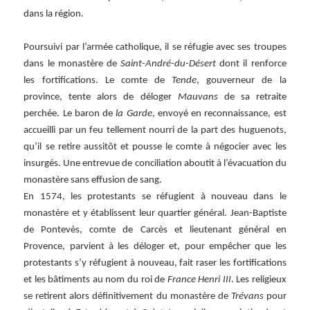
dans la région.
Poursuivi par l’armée catholique, il se réfugie avec ses troupes
dans le monastère de
Saint-André-du-Désert
dont il renforce
les fortifications. Le comte de
Tende
, gouverneur de la
province, tente alors de déloger
Mauvans
de sa retraite
perchée. Le baron de
la Garde
, envoyé en reconnaissance, est
accueilli par un feu tellement nourri de la part des huguenots,
qu’il se retire aussitôt et pousse le comte à négocier avec les
insurgés. Une entrevue de conciliation aboutit à l’évacuation du
monastère sans effusion de sang.
En 1574, les protestants se réfugient à nouveau dans le
monastère et y établissent leur quartier général. Jean-Baptiste
de Pontevès, comte de Carcès et lieutenant général en
Provence, parvient à les déloger et, pour empêcher que les
protestants s’y réfugient à nouveau, fait raser les fortifications
et les bâtiments au nom du roi de
France Henri III
. Les religieux
se retirent alors définitivement du monastère de
Trévans
pour