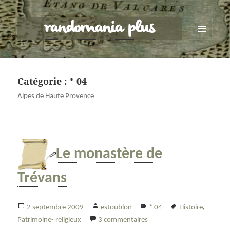
randomania plus
MENU
ET
WIDGETS
Catégorie :
* 04
Alpes de Haute Provence
Le monastère de
Trévans
Publié
Auteur
Catégories
Mots-
2 septembre 2009
estoublon
* 04
Histoire
,
le
sur Le monastère de Tréva
clés
Patrimoine- religieux
3 commentaires