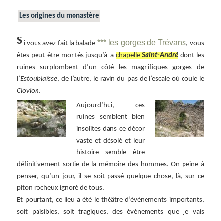
Les origines du monastère
S
*** les gorges de Trévans
i vous avez fait la balade
, vous
êtes peut-être montés jusqu’à la
chapelle
Saint-André
dont les
ruines surplombent d’un côté les magnifiques gorges de
l’
Estoublaïsse
, de l’autre, le ravin du pas de l’escale où coule le
Clovion
.
Aujourd’hui, ces
ruines semblent bien
insolites dans ce décor
vaste et désolé et leur
histoire semble être
définitivement sortie de la mémoire des hommes. On peine à
penser, qu’un jour, il se soit passé quelque chose, là, sur ce
piton rocheux ignoré de tous.
Et pourtant, ce lieu a été le théâtre d’événements importants,
soit paisibles, soit tragiques, des événements que je vais