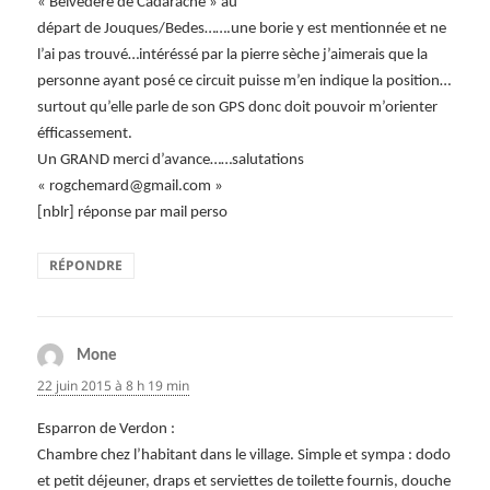
« Belvédère de Cadarache » au
départ de Jouques/Bedes…….une borie y est mentionnée et ne
l’ai pas trouvé…intéréssé par la pierre sèche j’aimerais que la
personne ayant posé ce circuit puisse m’en indique la position…
surtout qu’elle parle de son GPS donc doit pouvoir m’orienter
éfficassement.
Un GRAND merci d’avance……salutations
« rogchemard@gmail.com »
[nblr] réponse par mail perso
RÉPONDRE
Mone
dit :
22 juin 2015 à 8 h 19 min
Esparron de Verdon :
Chambre chez l’habitant dans le village. Simple et sympa : dodo
et petit déjeuner, draps et serviettes de toilette fournis, douche