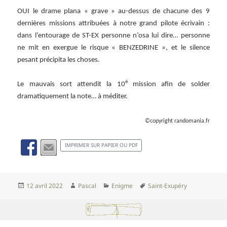
OUI le drame plana « grave » au-dessus de chacune des 9
dernières missions attribuées à notre grand pilote écrivain :
dans l’entourage de ST-EX personne n’osa lui dire… personne
ne mit en exergue le risque « BENZEDRINE », et le silence
pesant précipita les choses.
è
Le mauvais sort attendit la 10
mission afin de solder
dramatiquement la note… à méditer.
©copyright randomania.fr
IMPRIMER SUR PAPIER OU PDF
Publié
Auteur
Catégories
Mots-
12 avril 2022
Pascal
Enigme
Saint-Exupéry
le
clés