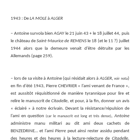
1943 : De
LA MOLE
à
ALGER
– Antoine survola bien
AGAY
le 21 juin 43 + le 18 juillet 44, puis
le château de
Saint-Maurice de REMENS
le 18 (et le 11 ?) juillet
1944 alors que la demeure venait d’être détruite par les
Allemands (page 259).
– lors de sa visite à Antoine (qui résidait alors à
ALGER
,
)
voir nota
en fin d’été 1943, Pierre CHEVRIER « l’ami venant de France »,
est aussitôt réquisitionné de manière tyrannique pour lire et
relire le manuscrit de
Citadelle
, et pour, à la fin, donner un avis
« éclairé » à notre écrivain. Devant la résistance/répulsion de
l’ami en question
,
Antoine
(car le manuscrit est long et très dense)
administre manu militari au dit ami deux cachets de
BENZEDRINE… et l’ami
Pierre
peut ainsi rester assidu pendant
des heures et des heures à la lecture-relecture de
Citadelle
.