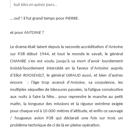
huit kilos en quinze jours…
… ouf ! il fut grand temps pour
PIERRE.
et pour
ANTOINE
?
Le drame était latent depuis la seconde accréditation d’
Antoine
sur P38 début 1944, et tout le monde le savait, le général
CHAMBE
s’en est voulu jusqu’à sa mort d’avoir lourdement
insisté/lourdement intercédé en la faveur d’
Antoine
auprès
d’
Eliot ROOSEVELT
, le général
GIRAUD
aussi, et bien d’autres
encore : l’âge trop avancé d’
Antoine
, sa corpulence, les
multiples séquelles de blessures passées, la fatigue consécutive
aux nuits à faire la fête… pour reprendre le manche au petit
matin, la longueur des missions et la rigueur extrême exigée
pour chaque vol à 10 000 mètres d’altitude, et enfin ce sauvage
/ fougueux avion P38 qui déclarait une fois sur trois un
problème technique de ci de là en pleine opération.