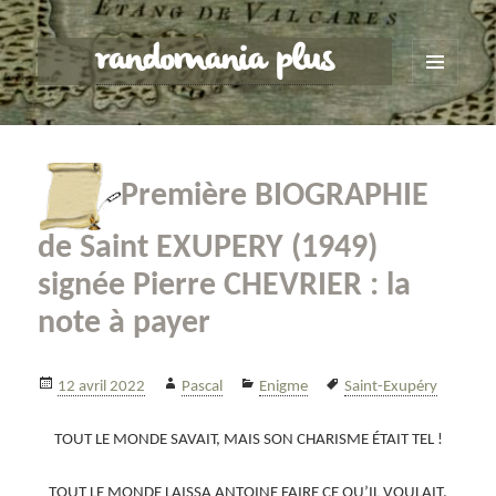
randomania plus
MENU
ET
WIDGETS
Première BIOGRAPHIE
de Saint EXUPERY (1949)
signée Pierre CHEVRIER : la
note à payer
Publié
Auteur
Catégories
Mots-
12 avril 2022
Pascal
Enigme
Saint-Exupéry
le
clés
TOUT LE MONDE SAVAIT, MAIS SON CHARISME ÉTAIT TEL !
TOUT LE MONDE LAISSA ANTOINE FAIRE CE QU’IL VOULAIT.