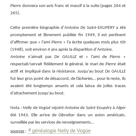
Pierre
donnera son avis franc et massif à la suite (pages 264 et
265).
Cette première biographie d’
Antoine De Saint-EXUPERY
a été
promptement et librement publiée fin 1949, il est pertinent
d’affirmer que « l’ami
Pierre
» l’a écrite quelques mois plus tôt
(1948), soit environ 4 ans après la disparition d’
Antoine.
Antoine
n’aimait pas
De GAULLE
et « l’ami de
Pierre
»
respectait/servait fidèlement le général, le mari de
Pierre
était
actif et impliqué dans la résistance. Jusqu’au bout
De GAULLE
fut leur gros point de désaccord, de fâcheries… pour le reste, ils
avaient été longtemps amants et cela laissa de jolies traces
d’attachement jusqu’au bout.
Nota :
Nelly de Vogüé
rejoint
Antoine de Saint-Exupéry
à
Alger
été 1943. Elle arrive de
Gibraltar
dans un avion américain,
surveillée par les services de renseignements…
généalogie Nelly de Vogüe
sources
: