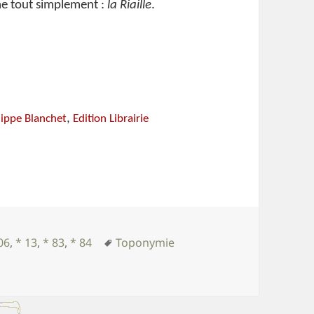
me tout simplement :
la Riaille
.
,
lippe Blanchet
Edition Librairie
Mots-
06
,
* 13
,
* 83
,
* 84
Toponymie
mie provençale 2
clés