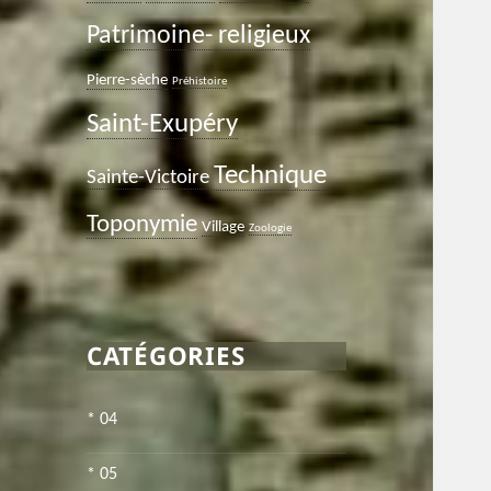
Patrimoine- religieux
Pierre-sèche
Préhistoire
Saint-Exupéry
Technique
Sainte-Victoire
Toponymie
Village
Zoologie
CATÉGORIES
* 04
* 05