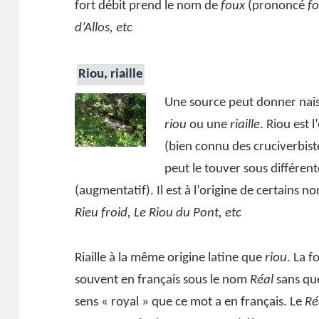
fort débit prend le nom de
foux
(prononcé
f
d’Allos, etc
Riou, riaille
Une source peut donner naiss
riou
ou une
riaille
. Riou est 
(bien connu des cruciverbiste
peut le touver sous différen
(augmentatif). Il est à l’origine de certains no
Rieu froid, Le Riou du Pont, etc
Riaille à la même origine latine que
riou
. La 
souvent en français sous le nom
Réal
sans que
sens « royal » que ce mot a en français. Le
Ré