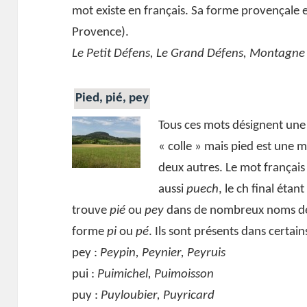
mot existe en français. Sa forme provençale 
Provence).
Le Petit Défens, Le Grand Défens, Montagne 
Pied, pié, pey
Tous ces mots désignent une
« colle » mais pied est une 
deux autres. Le mot français
aussi
puech
, le ch final ét
trouve
pié
ou
pey
dans de nombreux noms de l
forme
pi
ou
pé
. Ils sont présents dans cert
pey :
Peypin, Peynier, Peyruis
pui :
Puimichel, Puimoisson
puy :
Puyloubier, Puyricard