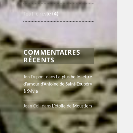
Tout le reste
(4)
COMMENTAIRES
RÉCENTS
Jen Dupont
dans
La plus belle lettre
d’amour d’Antoine de Saint-Exupéry
à Sylvia
Jean Coll
dans
L’étoile de Moustiers