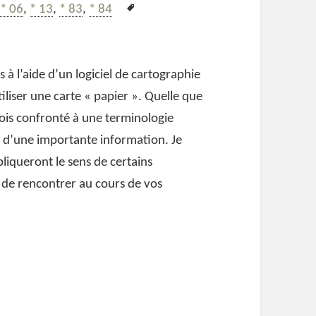
Mots-
,
* 06
,
* 13
,
* 83
,
* 84
urs de toponymie provençale 2
clés
 à l’aide d’un logiciel de cartographie
iliser une carte « papier ». Quelle que
rfois confronté à une terminologie
si d’une importante information. Je
pliqueront le sens de certains
de rencontrer au cours de vos