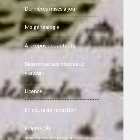
Dernières mises à jour
Ma généalogie
À propos des auteurs
Bienvenue aux nouveaux
visiteurs
Licence
En cours de rédaction
Enigme
(8)
quand on ne sait pas tout