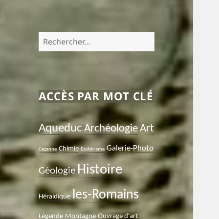
Rechercher :
ACCÈS PAR MOT CLÉ
Aqueduc
Archéologie
Art
Galerie-Photo
Chimie
Cezanne
Esotérisme
Histoire
Géologie
les-Romains
Héraldique
Légende
Montagne
Ouvrage d'art