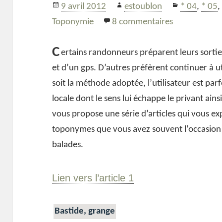
Publié
Auteur
Catégories
9 avril 2012
estoublon
* 04
,
* 05
le
sur Petit co
Toponymie
8 commentaires
C
ertains randonneurs préparent leurs sorties
et d’un gps. D’autres préfèrent continuer à ut
soit la méthode adoptée, l’utilisateur est pa
locale dont le sens lui échappe le privant ain
vous propose une série d’articles qui vous ex
toponymes que vous avez souvent l’occasion 
balades.
Lien vers l’article 1
Bastide, grange