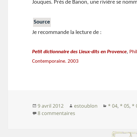
Jouques. Près de Banon, une rivière se nom
Source
Je recommande la lecture de :
,
Petit dictionnaire des Lieux-dits en Provence
Phi
Contemporaine. 2003
Publié
Auteur
Catégories
9 avril 2012
estoublon
* 04
,
* 05
,
* 
le
sur Petit cours de topony
8 commentaires