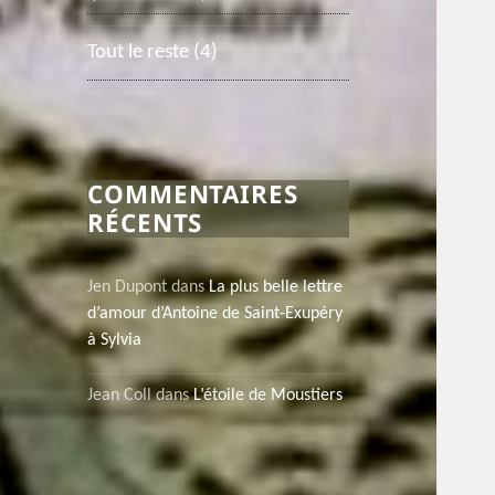
Tout le reste
(4)
COMMENTAIRES
RÉCENTS
Jen Dupont
dans
La plus belle lettre
d’amour d’Antoine de Saint-Exupéry
à Sylvia
Jean Coll
dans
L’étoile de Moustiers