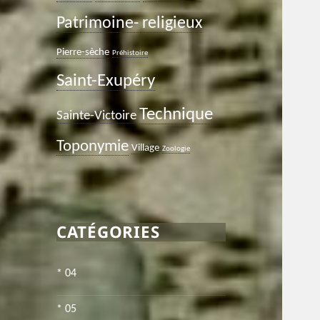
Patrimoine- religieux
Pierre-sèche
Préhistoire
Saint-Exupéry
Technique
Sainte-Victoire
Toponymie
Village
Zoologie
CATÉGORIES
* 04
* 05