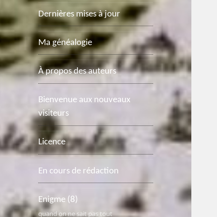
Dernières mises à jour
Ma généalogie
À propos des auteurs
Bienvenue aux nouveaux
visiteurs
Licence
En cours de rédaction
Enigme
(8)
quand on ne sait pas tout