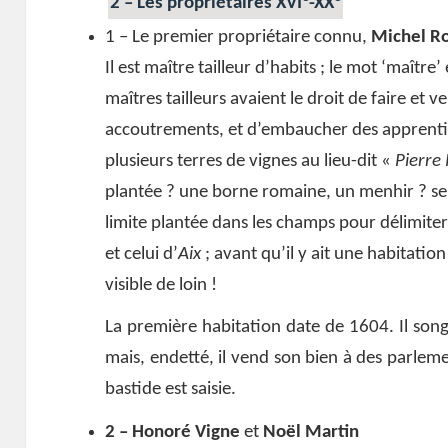
2 – Les propriétaires XVI
-XX
1 – Le premier propriétaire connu,
Michel R
Il est maître tailleur d’habits ; le mot ‘maîtr
maîtres tailleurs avaient le droit de faire et 
accoutrements, et d’embaucher des apprentis.
plusieurs terres de vignes au lieu-dit «
Pierre
plantée ? une borne romaine, un menhir ? s
limite plantée dans les champs pour délimiter 
et celui d’
Aix
; avant qu’il y ait une habitatio
visible de loin !
La première habitation date de 1604. Il son
mais, endetté, il vend son bien à des parleme
bastide est saisie.
2 – Honoré Vigne
et
Noël Martin