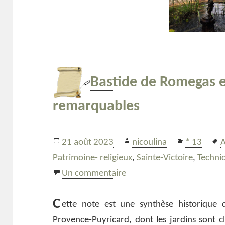
Bastide de Romegas et
remarquables
Publié
Auteur
Catégorie
M
21 août 2023
nicoulina
* 13
le
c
Patrimoine- religieux
,
Sainte-Victoire
,
Techni
sur Bastide de Romegas et
Un commentaire
C
ette note est une synthèse historique 
Provence-Puyricard, dont les jardins sont c