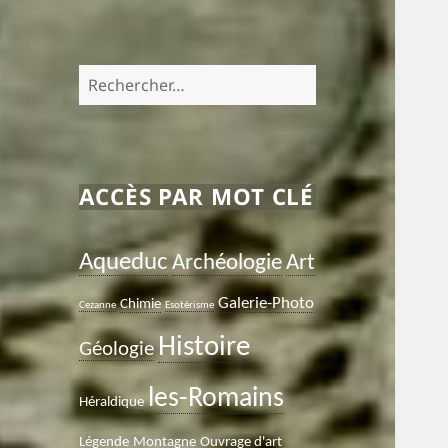
Rechercher :
ACCÈS PAR MOT CLÉ
Aqueduc
Archéologie
Art
Galerie-Photo
Chimie
Cezanne
Esotérisme
Histoire
Géologie
les-Romains
Héraldique
Légende
Montagne
Ouvrage d'art