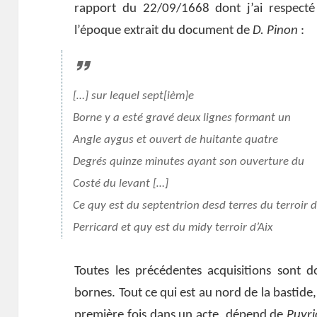
rapport du 22/09/1668 dont j’ai respecté 
l’époque extrait du document de
D. Pinon
:
[…] sur lequel sept[ièm]e
Borne y a esté gravé deux lignes formant un
Angle aygus et ouvert de huitante quatre
Degrés quinze minutes ayant son ouverture du
Costé du levant […]
Ce quy est du septentrion desd terres du terroir 
Perricard et quy est du midy terroir d’Aix
Toutes les précédentes acquisitions sont 
bornes. Tout ce qui est au nord de la bastid
première fois dans un acte, dépend de
Puyri