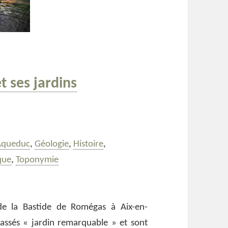
 ses jardins
s
ots-
Aqueduc
,
Géologie
,
Histoire
,
lés
que
,
Toponymie
 ses jardins remarquables
de la Bastide de Romégas à Aix-en-
lassés « jardin remarquable » et sont