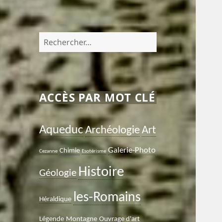
Rechercher :
ACCÈS PAR MOT CLÉ
Aqueduc
Archéologie
Art
Galerie-Photo
Chimie
Cezanne
Esotérisme
Histoire
Géologie
les-Romains
Héraldique
Légende
Montagne
Ouvrage d'art