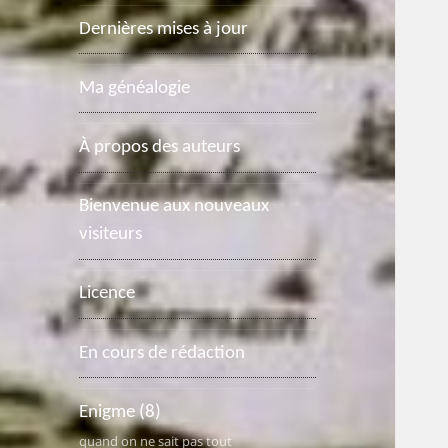
Dernières mises à jour
Ma généalogie
À propos des auteurs
Bienvenue aux nouveaux
visiteurs
Licence
En cours de rédaction
Enigme
(8)
quand on ne sait pas tout