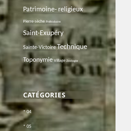
Patrimoine- religieux
Pierre-sèche
Préhistoire
Saint-Exupéry
Technique
Sainte-Victoire
Toponymie
Village
Zoologie
CATÉGORIES
* 04
* 05