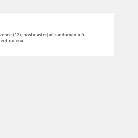
ovence (13), postmaster[at]randomania.fr,
gent qu'eux.