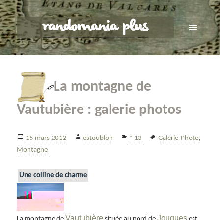
randomania plus
MENU
ET
WIDGETS
La montagne de
Vautubière : galerie photos
Publié
Auteur
Catégories
Mots-
15 mars 2012
estoublon
* 13
Galerie-Photo
,
le
clés
Montagne
Une colline de charme
Vautubière
Jouques
La montagne de
située au nord de
est