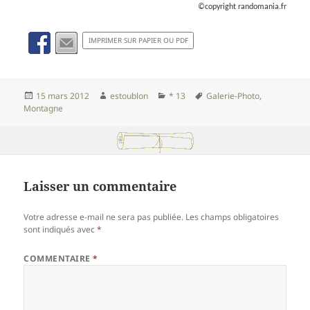
©copyright randomania.fr
IMPRIMER SUR PAPIER OU PDF
Publié
Auteur
Catégories
Mots-
15 mars 2012
estoublon
* 13
Galerie-Photo
,
le
clés
Montagne
Laisser un commentaire
Votre adresse e-mail ne sera pas publiée.
Les champs obligatoires
sont indiqués avec
*
COMMENTAIRE
*