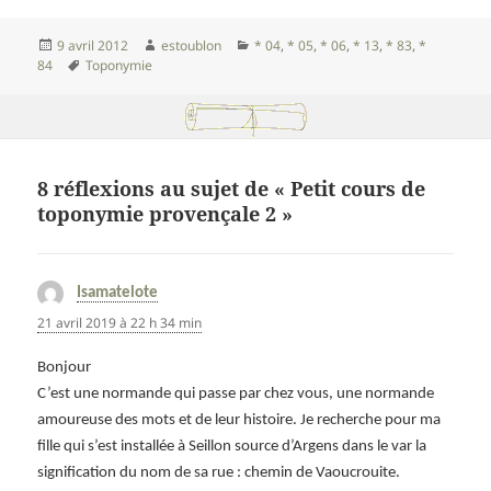
Publié
Auteur
Catégories
9 avril 2012
estoublon
* 04
,
* 05
,
* 06
,
* 13
,
* 83
,
*
le
Mots-
84
Toponymie
clés
8 réflexions au sujet de « Petit cours de
toponymie provençale 2 »
Isamatelote
dit :
21 avril 2019 à 22 h 34 min
Bonjour
C’est une normande qui passe par chez vous, une normande
amoureuse des mots et de leur histoire. Je recherche pour ma
fille qui s’est installée à Seillon source d’Argens dans le var la
signification du nom de sa rue : chemin de Vaoucrouite.