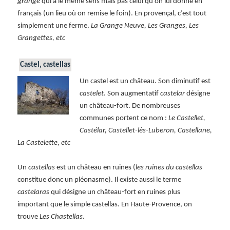
grange
qui a le même sens mais pas celui qu’on lui donne en
français (un lieu où on remise le foin). En provençal, c’est tout
simplement une ferme.
La Grange Neuve, Les Granges, Les
Grangettes, etc
Castel, castellas
Un castel est un château. Son diminutif est
castelet
. Son augmentatif
castelar
désigne
un château-fort. De nombreuses
communes portent ce nom :
Le Castellet,
Castélar, Castellet-lès-Luberon, Castellane,
La Castelette, etc
Un
castellas
est un château en ruines (
les ruines du castellas
constitue donc un pléonasme). Il existe aussi le terme
castelaras
qui désigne un château-fort en ruines plus
important que le simple castellas. En Haute-Provence, on
trouve
Les Chastellas
.