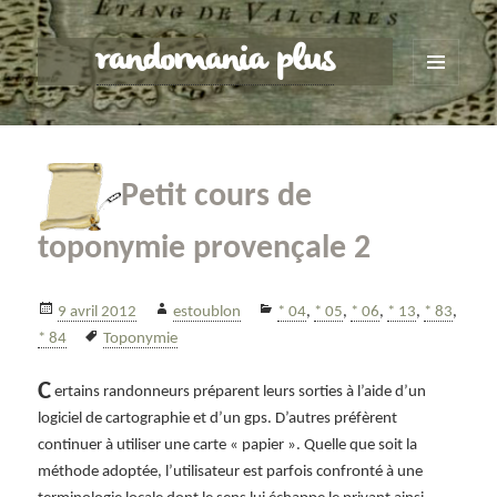
randomania plus
MENU
ET
WIDGETS
Petit cours de
toponymie provençale 2
Publié
Auteur
Catégories
9 avril 2012
estoublon
* 04
,
* 05
,
* 06
,
* 13
,
* 83
,
le
Mots-
* 84
Toponymie
clés
C
ertains randonneurs préparent leurs sorties à l’aide d’un
logiciel de cartographie et d’un gps. D’autres préfèrent
continuer à utiliser une carte « papier ». Quelle que soit la
méthode adoptée, l’utilisateur est parfois confronté à une