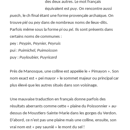
des deux autres. Le mot français
équivalent est
puy
. On rencontre aussi
puech
, le ch final étant une forme provençale archaïque. On
trouve
pié
ou
pey
dans de nombreux noms de lieux-dits.
Parfois même sous la forme
pi
ou
pé
. Ils sont présents dans
certains noms de communes :
pey :
Peypin, Peynier, Peyruis
pui :
Puimichel, Puimoisson
puy :
Puyloubier, Puyricard
Près de Manosque, une colline est appelée le « Pimayon ». Son
nom exact est « pei mayor » le sommet majeur ou principal car
plus élevé que les autres situés dans son voisinage.
Une mauvaise traduction en français donne parfois des
résultats aberrants comme cette « plaine du Poissonnier » au-
dessus de Moustiers-Sainte-Marie dans les gorges du Verdon.
D’abord, ce n’est pas une plaine mais une colline, ensuite, son
vrai nom est « pey saunié » le mont du sel !