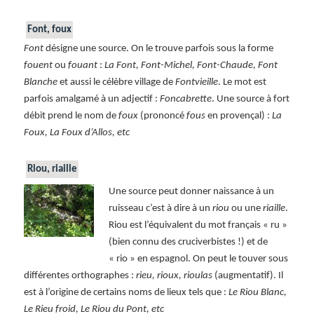
Font, foux
Font
désigne une source. On le trouve parfois sous la forme
fouent
ou
fouant
:
La Font, Font-Michel, Font-Chaude, Font
Blanche
et aussi le célèbre village de
Fontvieille
. Le mot est
parfois amalgamé à un adjectif :
Foncabrette
. Une source à fort
débit prend le nom de
foux
(prononcé
fous
en provençal) :
La
Foux, La Foux d’Allos, etc
Riou, riaille
Une source peut donner naissance à un
ruisseau c’est à dire à un
riou
ou une
riaille
.
Riou est l’équivalent du mot français « ru »
(bien connu des cruciverbistes !) et de
« rio » en espagnol. On peut le touver sous
différentes orthographes :
rieu, rioux, rioulas
(augmentatif). Il
est à l’origine de certains noms de lieux tels que :
Le Riou Blanc,
Le Rieu froid, Le Riou du Pont, etc