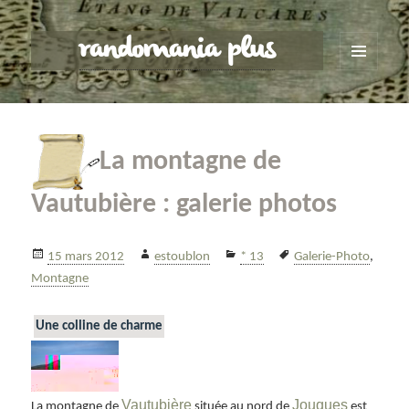
randomania plus
MENU
ET
WIDGETS
La montagne de
Vautubière : galerie photos
Publié
Auteur
Catégories
Mots-
15 mars 2012
estoublon
* 13
Galerie-Photo
,
le
clés
Montagne
Une colline de charme
Vautubière
Jouques
La montagne de
située au nord de
est