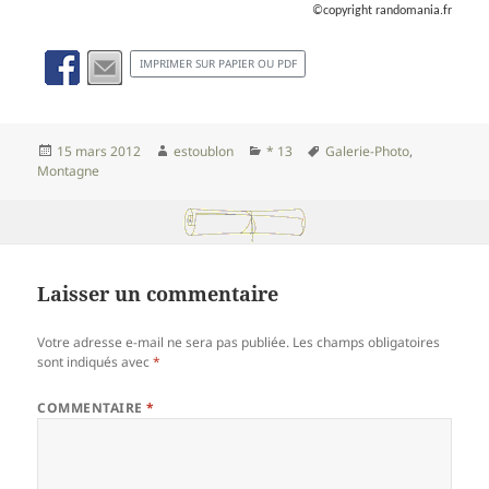
©copyright randomania.fr
IMPRIMER SUR PAPIER OU PDF
Publié
Auteur
Catégories
Mots-
15 mars 2012
estoublon
* 13
Galerie-Photo
,
le
clés
Montagne
Laisser un commentaire
Votre adresse e-mail ne sera pas publiée.
Les champs obligatoires
sont indiqués avec
*
COMMENTAIRE
*