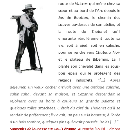
route de
Valcros
qui mène chez sa
sœur et au bord de l’
Arc
depuis le
Jas de Bouffan
, le chemin des
Lauves
au-dessus de son atelier, et
la route du
Tholonet
qu’il
emprunte régulièrement toute sa
vie, soit à pied, soit en calèche,
pour se rendre vers
Château Noir
et le plateau de Bibémus. Là il
plante son chevalet dans les sous-
bois épais qui le protègent des
regards indiscrets.
[…] Après
déjeuner, un vieux cocher arrivait avec une antique calèche,
cahin-caha, devant sa maison, et Cezanne descendait le
rejoindre avec sa boite à couleurs sa grande palette et
quelques toiles attachées. C’était du côté du Tholonet qu’il se
rendait de préférence ; il y avait, un peu sur la hauteur, à l’orée
d’un bois sombre, quelques pins qui avait poussés, isolés […]
,
,
Souvenirs de jeunesse sur Paul Cézanne
Aurenche (Louis)
Editions