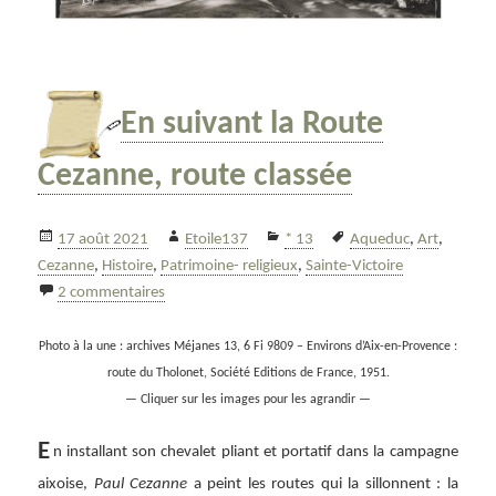
En suivant la Route
Cezanne, route classée
Publié
Auteur
Catégories
Mots-
17 août 2021
Etoile137
* 13
Aqueduc
,
Art
,
le
clés
Cezanne
,
Histoire
,
Patrimoine- religieux
,
Sainte-Victoire
sur En suivant la Route Cezanne, route classée
2 commentaires
Photo à la une : archives Méjanes 13, 6 Fi 9809 – Environs d’Aix-en-Provence :
route du Tholonet, Société Editions de France, 1951.
— Cliquer sur les images pour les agrandir —
E
n installant son chevalet pliant et portatif dans la campagne
aixoise,
Paul Cezanne
a peint les routes qui la sillonnent :
la