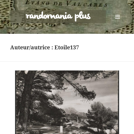
randomania plus
MENU
ET
WIDGETS
Auteur/autrice :
Etoile137