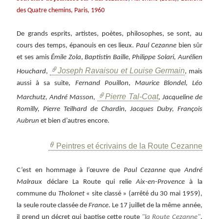
des Quatre chemins, Paris, 1960
De grands esprits, artistes, poètes, philosophes, se sont, au
cours des temps, épanouis en ces lieux.
Paul Cezanne
bien sûr
et ses amis
Émile Zola
,
Baptistin Baille, Philippe Solari,
Aurélien
Joseph Ravaisou et Louise Germain
Houchard
,
, mais
aussi à sa suite,
Fernand Pouillon
,
Maurice Blondel, Léo
Pierre Tal-Coat
Marchutz, André Masson,
, Jacqueline de
Romilly, Pierre Teilhard de Chardin, Jacques Duby, François
Aubrun
et bien d’autres encore.
Peintres et écrivains de la Route Cezanne
C’est en hommage à l’œuvre de
Paul Cezanne
que
André
Malraux
déclare La Route qui relie
Aix-en-Provence
à la
commune du
Tholonet
« site classé » (arrêté du 30 mai 1959),
la seule route classée de
France
. Le 17 juillet de la même année,
il prend un décret qui baptise cette route
la Route Cezanne
.