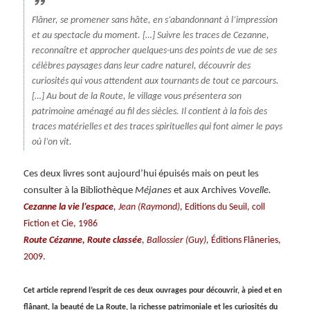
Flâner, se promener sans hâte, en s’abandonnant à l’impression
et au spectacle du moment. […] Suivre les traces de Cezanne,
reconnaître et approcher quelques-uns des points de vue de ses
célèbres paysages dans leur cadre naturel, découvrir des
curiosités qui vous attendent aux tournants de tout ce parcours.
[…] Au bout de la Route, le village vous présentera son
patrimoine aménagé au fil des siècles. Il contient à la fois des
traces matérielles et des traces spirituelles qui font aimer le pays
où l’on vit.
Ces deux livres sont aujourd’hui épuisés mais on peut les
consulter à la Bibliothèque
Méjanes
et aux Archives
Vovelle.
,
,
Cezanne la vie l’espace
Jean (Raymond)
Editions du Seuil, coll
Fiction et Cie, 1986
,
,
Route Cézanne, Route classée
Ballossier (Guy)
Éditions Flâneries,
2009.
Cet article reprend l’esprit de ces deux ouvrages pour découvrir, à pied et en
flânant, la beauté de La Route, la richesse patrimoniale et les curiosités du