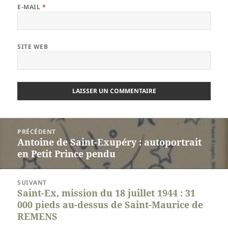
E-MAIL
*
SITE WEB
Navigation
PRÉCÉDENT
de
Antoine de Saint-Exupéry : autoportrait
l’article
Article
en Petit Prince pendu
précédent :
SUIVANT
Saint-Ex, mission du 18 juillet 1944 : 31
Article
000 pieds au-dessus de Saint-Maurice de
suivant :
REMENS