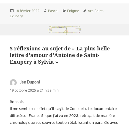
Publié
Auteur
Catégories
Mots-
18 février 2022
Pascal
Enigme
Art
,
Saint-
le
clés
Exupéry
3 réflexions au sujet de « La plus belle
lettre d’amour d’Antoine de Saint-
Exupéry à Sylvia »
Jen Dupont
dit :
19 octobre 2025 à 21 h 39 min
Bonsoir,
Il me semble en effet qu’il s’agit de Consuelo. Le documentaire
diffusé sur France 5, que j’ai vu en 2023, retraçait de manière
chronologique ses œuvres tout en établissant un parallèle avec