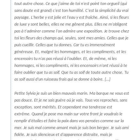
tout autre chose. Ce que j’aime de toi n’est point ton orgueil (qui
sans doute est grand) c’est ton humilité. C’est la simplicité du vrai
paysage. L’herbe y est jolie et l’eau y est fraîche. Ainsi, si les fleurs
de luxe y sont belles, elles ne me gênent plus. Elles ne m’obligent
pas à t’admirer comme l’on admire une exposition. Je trouve chez
toi les fleurs des champs qui, seules, sont mes amies. Celles que je
puis cueillir. Celles que tu donnes. Car tu es immensément
généreuse. Et, malgré les hommages, et les compliments, et les
encensoirs tu n’as pas réussi à l’oublier. Et, de même, ni les
hommages, ni les compliments, ni les encensoirs n’ont réussi à te
faire oublier que tu as soif. Que tu as soif de toute autre chose. Tu
as soif aussi d’un ruisseau frais qui se donne à boire. […]
Petite Sylvia je suis un bien mauvais marin. Ma barque ne vous est
pas douce. Et je ne sais guère où je vais. Tous vos reproches, sans
exception, sont mérités. Et cependant ma tendresse est
extrême. Quand je pose ma main sur votre front je voudrais le
remplir d’étoiles et faire la paix dans vos pensées comme sur la
mer. Je suis mal comme amant mais je suis bon berger. Je suis ami
fidèle. Je suis silencieux et d’apparence distraite, mais je