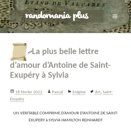
randomania plus
MENU
ET
WIDGETS
La plus belle lettre
d’amour d’Antoine de Saint-
Exupéry à Sylvia
Publié
Auteur
Catégories
Mots-
18 février 2022
Pascal
Enigme
Art
,
Saint-
le
clés
Exupéry
UN VERITABLE COMPRIME D’AMOUR D’ANTOINE DE SAINT-
EXUPERY à SYLVIA HAMILTON REINHARDT