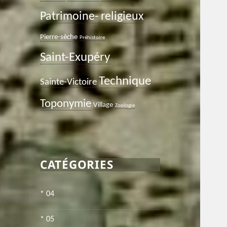
Patrimoine- religieux
Pierre-sèche
Préhistoire
Saint-Exupéry
Technique
Sainte-Victoire
Toponymie
Village
Zoologie
CATÉGORIES
* 04
* 05