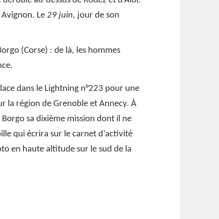
 déroule au-dessus de Rodez et d’Albi.
s Avignon. Le
29 juin
, jour de son
 Borgo (Corse) : de là, les hommes
nce.
 place dans le Lightning n°223 pour une
ur la région de Grenoble et Annecy. À
e Borgo sa dixième mission dont il ne
le qui écrira sur le carnet d’activité
o en haute altitude sur le sud de la