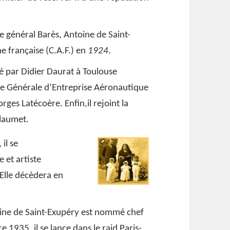
e général Barès, Antoine de Saint-
e française (C.A.F.) en
1924
.
té par Didier Daurat à Toulouse
nie Générale d’Entreprise Aéronautique
rges Latécoère. Enfin,il rejoint la
llaumet.
 il se
e et artiste
 Elle décèdera en
oine de Saint-Exupéry est nommé chef
 1935, il se lance dans le raid Paris-