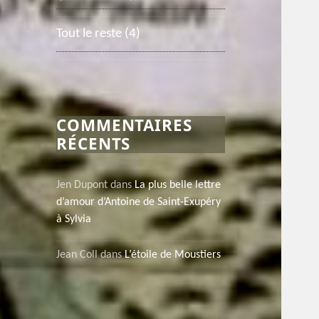
Tout le reste
(4)
COMMENTAIRES
RÉCENTS
Jen Dupont
dans
La plus belle lettre
d’amour d’Antoine de Saint-Exupéry
à Sylvia
Jean Coll
dans
L’étoile de Moustiers