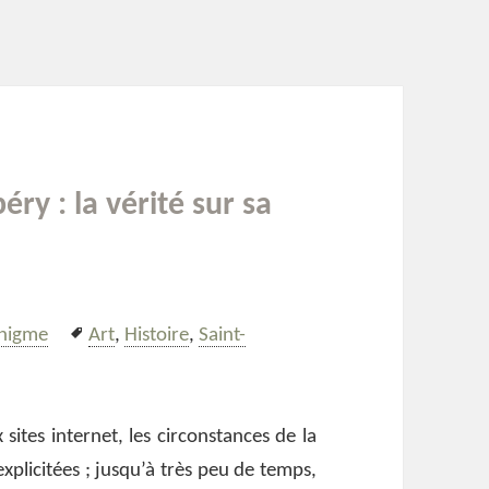
ry : la vérité sur sa
ries
Mots-
nigme
Art
,
Histoire
,
Saint-
clés
ites internet, les circonstances de la
xplicitées ; jusqu’à très peu de temps,