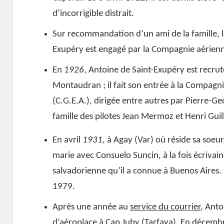
d’incorrigible distrait
.
Sur recommandation d’un ami de la famille, l
Exupéry est engagé par la Compagnie aérienn
En
1926
, Antoine de Saint-Exupéry est recru
Montaudran ; il fait son entrée à la Compag
(C.G.E.A.), dirigée entre autres par Pierre-Geo
famille des pilotes Jean Mermoz et Henri Gui
En avril
1931
, à Agay (Var) où réside sa soeur,
marie avec Consuelo Suncin, à la fois écrivain
salvadorienne qu’il a connue à Buenos Aires.
1979.
Après une année au
service du courrier
, Ant
d’aéroplace à Cap Juby (Tarfaya). En décembre