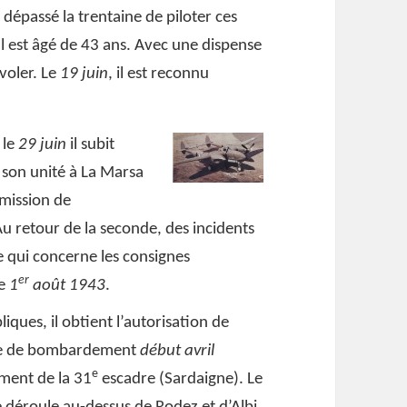
 dépassé la trentaine de piloter ces
l est âgé de 43 ans. Avec une dispense
 voler. Le
19 juin
, il est reconnu
 le
29 juin
il subit
it son unité à La Marsa
 mission de
u retour de la seconde, des incidents
e qui concerne les consignes
er
le
1
août 1943
.
liques, il obtient l’autorisation de
e de bombardement
début avril
e
ement de la 31
escadre (Sardaigne). Le