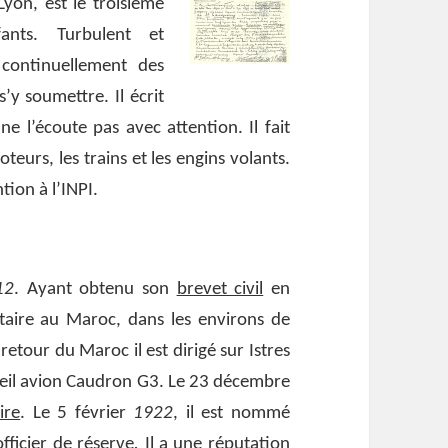
yon, est le troisième
ants. Turbulent et
continuellement des
’y soumettre. Il écrit
e l’écoute pas avec attention. Il fait
eurs, les trains et les engins volants.
tion à l’INPI.
12
. Ayant obtenu son
brevet civil
en
litaire au Maroc, dans les environs de
etour du Maroc il est dirigé sur Istres
vieil avion Caudron G3. Le 23 décembre
ire
. Le 5 février
1922
, il est nommé
officier de réserve
.
Il a une réputation