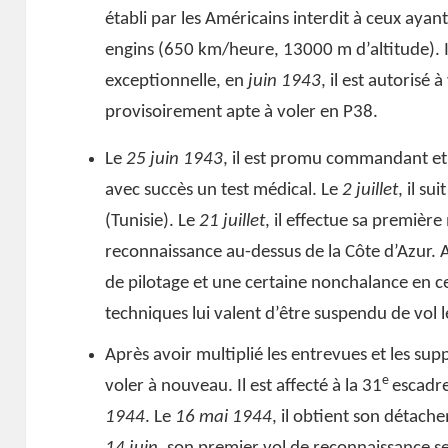
établi par les Américains interdit à ceux ayant
engins (650 km/heure, 13000 m d’altitude). I
exceptionnelle, en
juin 1943
, il est autorisé à
provisoirement apte à voler en P38.
Le
25 juin 1943
, il est promu commandant et
avec succès un test médical. Le
2 juillet
, il su
(Tunisie). Le
21 juillet
, il effectue sa première
reconnaissance au-dessus de la Côte d’Azur. A
de pilotage et une certaine nonchalance en c
techniques lui valent d’être suspendu de vol 
Après avoir multiplié les entrevues et les supp
e
voler à nouveau. Il est affecté à la 31
escadr
1944
. Le
16 mai 1944
, il obtient son détach