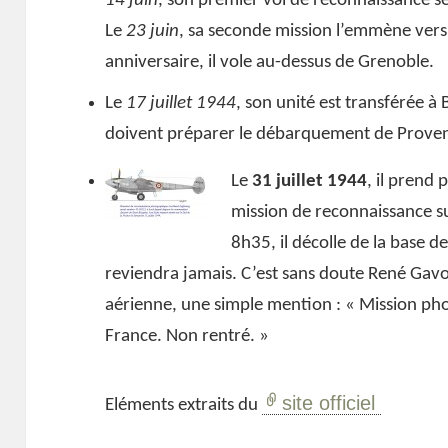
14 juin
, son premier vol de reconnaissance se
Le
23 juin
, sa seconde mission l’emmène ver
anniversaire, il vole au-dessus de Grenoble.
Le
17 juillet 1944
, son unité est transférée à
doivent préparer le débarquement de Prove
Le
31 juillet 1944
, il prend
mission de reconnaissance s
8h35, il décolle de la base d
reviendra jamais. C’est sans doute René Gavoil
aérienne, une simple mention : « Mission phot
France. Non rentré. »
site officiel
Eléments extraits du