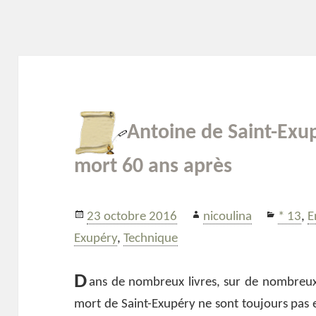
Antoine de Saint-Exupé
mort 60 ans après
Publié
Auteur
Catégo
23 octobre 2016
nicoulina
* 13
,
E
le
Exupéry
,
Technique
D
ans de nombreux livres, sur de nombreux s
mort de Saint-Exupéry ne sont toujours pas e