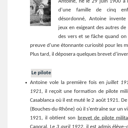
Antoine, né le 29 juin 1900 à L
d’une famille de cinq enf
désordonné, Antoine invente 
jeux en exigeant des autres de s
des vers et se fâche quand on n
preuve d’une étonnante curiosité pour les mot
Plus tard, il déposera quelques brevet d’inven
Le pilote
Antoine vole la première fois en
juillet 19
1921
, il reçoit une formation de pilote mi
Casablanca où il est muté le 2 août 1921. De r
(Bouches-du-Rhône) où il s’entraîne sur un 
1921, il obtient son
brevet de pilote milita
Caporal. Le
3 avril 1922
, il est admis élève
–