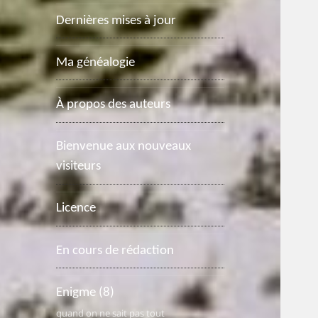
Dernières mises à jour
Ma généalogie
À propos des auteurs
Bienvenue aux nouveaux
visiteurs
Licence
En cours de rédaction
Enigme
(8)
quand on ne sait pas tout