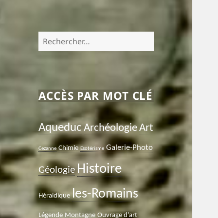
Rechercher :
ACCÈS PAR MOT CLÉ
Aqueduc
Archéologie
Art
Galerie-Photo
Chimie
Cezanne
Esotérisme
Histoire
Géologie
les-Romains
Héraldique
Légende
Montagne
Ouvrage d'art