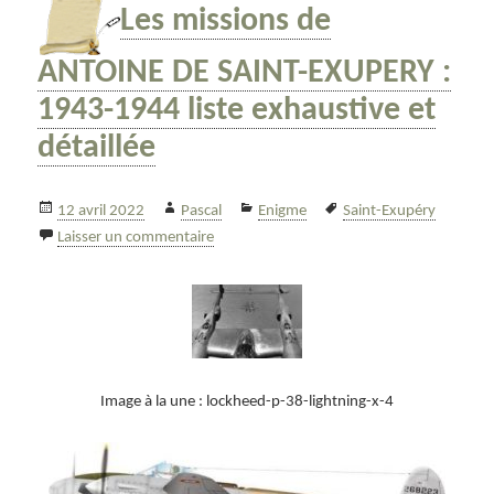
Les missions de
ANTOINE DE SAINT-EXUPERY :
1943-1944 liste exhaustive et
détaillée
Publié
Auteur
Catégories
Mots-
12 avril 2022
Pascal
Enigme
Saint-Exupéry
le
sur Les missions de ANTOINE DE SAINT-EXU
clés
Laisser un commentaire
Image à la une : lockheed-p-38-lightning-x-4