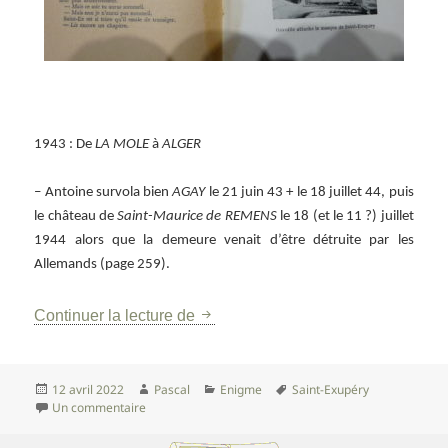
1943 : De
LA MOLE
à
ALGER
– Antoine survola bien
AGAY
le 21 juin 43 + le 18 juillet 44, puis
le château de
Saint-Maurice de REMENS
le 18 (et le 11 ?) juillet
1944 alors que la demeure venait d’être détruite par les
Allemands (page 259).
Première BIOGRAPHIE de Saint EX
Continuer la lecture de
Publié
Auteur
Catégories
Mots-
12 avril 2022
Pascal
Enigme
Saint-Exupéry
le
sur Première BIOGRAPHIE de Saint EXUPERY (1949) sig
clés
Un commentaire