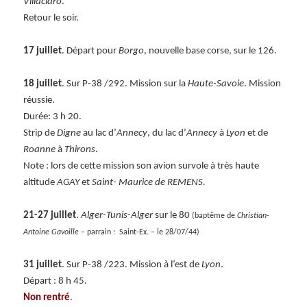
Villacidro
.
Retour le soir.
17 juillet
. Départ pour
Borgo
, nouvelle base corse, sur le 126.
18 juillet
. Sur P-38 /292. Mission sur la
Haute-Savoie
. Mission
réussie.
Durée: 3 h 20.
Strip de
Digne
au lac d’
Annecy
, du lac d’
Annecy
à
Lyon
et de
Roanne
à
Thirons
.
Note : lors de cette mission son avion survole à très haute
altitude
AGAY
et
Saint- Maurice de REMENS.
21-27 juillet
.
Alger-Tunis-Alger
sur le 80
(baptême de
Christian-
Antoine Gavoille
– parrain : Saint-Ex. – le 28/07/44)
31 juillet
. Sur P-38 /223. Mission à l’est de
Lyon
.
Départ : 8 h 45.
Non rentré
.