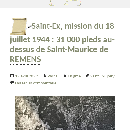
Saint-Ex, mission du 18
juillet 1944 : 31 000 pieds au-
dessus de Saint-Maurice de
REMENS
Publié
Auteur
Catégories
Mots-
12 avril 2022
Pascal
Enigme
Saint-Exupéry
le
sur Saint-Ex, mission du 18 juillet 1944 
clés
Laisser un commentaire