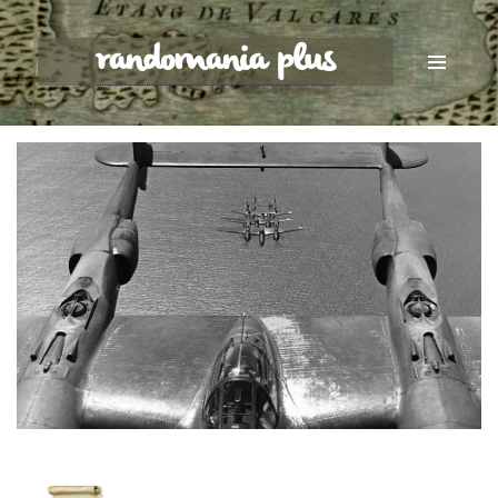
randomania plus
MENU
ET
WIDGETS