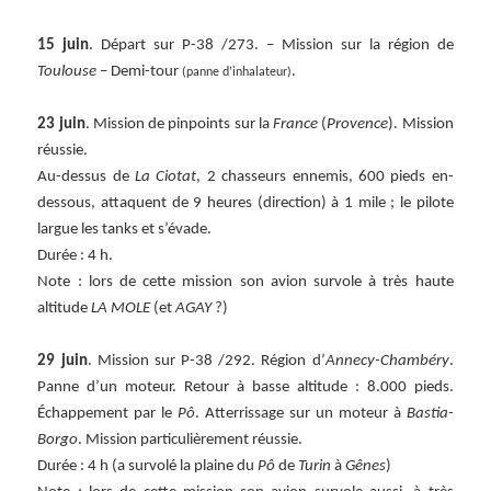
15 juin
. Départ sur P-38 /273. – Mission sur la région de
Toulouse
– Demi-tour
.
(panne d’inhalateur)
23 juin
. Mission de pinpoints sur la
France
(
Provence
). Mission
réussie.
Au-dessus de
La Ciotat
, 2 chasseurs ennemis, 600 pieds en-
dessous, attaquent de 9 heures (direction) à 1 mile ; le pilote
largue les tanks et s’évade.
Durée : 4 h.
Note : lors de cette mission son avion survole à très haute
altitude
LA MOLE
(et
AGAY
?)
29 juin
. Mission sur P-38 /292. Région d’
Annecy-Chambéry
.
Panne d’un moteur. Retour à basse altitude : 8.000 pieds.
Échappement par le
Pô
. Atterrissage sur un moteur à
Bastia-
Borgo
. Mission particulièrement réussie.
Durée : 4 h (a survolé la plaine du
Pô
de
Turin
à
Gênes
)