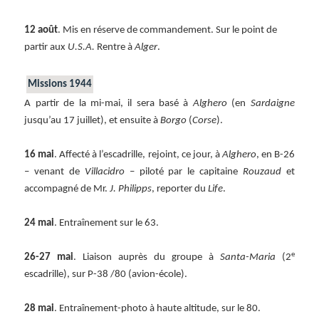
12 août
. Mis en réserve de commandement. Sur le point de
partir aux
U.S.A.
Rentre à
Alger
.
Missions 1944
A partir de la mi-mai, il sera basé à
Alghero
(en
Sardaigne
jusqu’au 17 juillet), et ensuite à
Borgo
(
Corse
).
16 mai
. Affecté à l’escadrille, rejoint, ce jour, à
Alghero
, en B-26
– venant de
Villacidro
– piloté par le capitaine
Rouzaud
et
accompagné de Mr.
J. Philipps
, reporter du
Life
.
24 mai
. Entraînement sur le 63.
e
26-27 mai
. Liaison auprès du groupe à
Santa-Maria
(2
escadrille), sur P-38 /80 (avion-école).
28 mai
. Entraînement-photo à haute altitude, sur le 80.