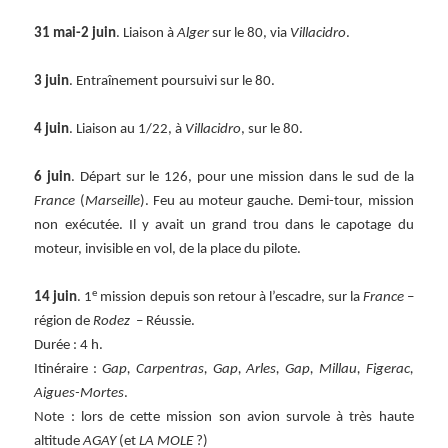
31 mai-2 juin
. Liaison à
Alger
sur le 80, via
Villacidro
.
3 juin
. Entraînement poursuivi sur le 80.
4 juin
. Liaison au 1/22, à
Villacidro
, sur le 80.
6 juin
. Départ sur le 126, pour une mission dans le sud de la
France
(
Marseille
). Feu au moteur gauche. Demi-tour, mission
non exécutée. Il y avait un grand trou dans le capotage du
moteur, invisible en vol, de la place du pilote.
e
14 juin
. 1
mission depuis son retour à l’escadre, sur la
France
–
région de
Rodez
– Réussie.
Durée : 4 h.
Itinéraire :
Gap, Carpentras, Gap, Arles, Gap, Millau, Figerac,
Aigues-Mortes
.
Note : lors de cette mission son avion survole à très haute
altitude
AGAY
(et
LA MOLE
?)