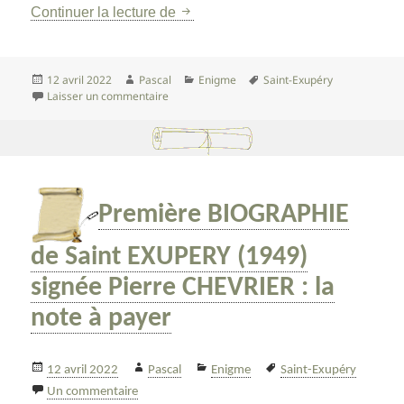
Les missions de ANTOINE DE SAINT
Continuer la lecture de
Publié
Auteur
Catégories
Mots-
12 avril 2022
Pascal
Enigme
Saint-Exupéry
le
sur Les missions de ANTOINE DE SAINT-EXUPERY
clés
Laisser un commentaire
Première BIOGRAPHIE
de Saint EXUPERY (1949)
signée Pierre CHEVRIER : la
note à payer
Publié
Auteur
Catégories
Mots-
12 avril 2022
Pascal
Enigme
Saint-Exupéry
le
sur Première BIOGRAPHIE de Saint EXUPERY (1949)
clés
Un commentaire